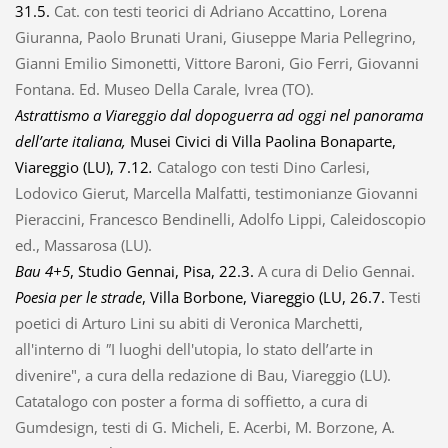
31.5.
Cat. con testi teorici di Adriano Accattino, Lorena
Giuranna, Paolo Brunati Urani, Giuseppe Maria Pellegrino,
Gianni Emilio Simonetti, Vittore Baroni, Gio Ferri, Giovanni
Fontana. Ed. Museo Della Carale, Ivrea (TO).
Astrattismo a Viareggio dal dopoguerra ad oggi nel panorama
dell’arte italiana,
Musei Civici di Villa Paolina Bonaparte,
Viareggio (LU), 7.12
.
Catalogo con testi Dino Carlesi,
Lodovico Gierut, Marcella Malfatti, testimonianze Giovanni
Pieraccini, Francesco Bendinelli, Adolfo Lippi, Caleidoscopio
ed., Massarosa (LU).
Bau 4+5
, Studio Gennai, Pisa, 22.3.
A cura di Delio Gennai.
Poesia per le strade
, Villa Borbone, Viareggio (LU, 26.7.
Testi
poetici di Arturo Lini su abiti di Veronica Marchetti,
all'interno di
"
I luoghi dell'utopia, lo stato dell’arte in
divenire", a cura della redazione di Bau, Viareggio (LU).
Catatalogo con poster a forma di soffietto, a cura di
Gumdesign, testi di G. Micheli, E. Acerbi, M. Borzone, A.