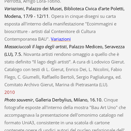
Perrotta, Arrigo Lora-Totino.
Variazioni
, Palazzo dei Musei, Biblioteca Civica d'arte Poletti,
Modena, 17/9 - 12/11
.
Opera in cinque disegni su carta
esposta all'interno della manifestazione "Ecoimmagini e
bioscritture - artisti dal Contenitore di Cultura
Contemporanea BAU".
Variazioni
Massaciuccoli Il lago degli artisti
, Palazzo Mediceo, Seravezza
(LU), 7.5.
Novanta artisti rendono omaggio a quello che è
stato definito “Il lago degli artisti”. A cura di Lodovico Gierut.
Catalogo con testi di L. Gierut, Enrico Dei, L. Nicolini, Fabio
Flego, C. Giumelli, Raffaello Bertoli, Sergio Paglialunga, ed.
Comitato Archivo Gierut, Marina di Pietrasanta (LU).
2010
Photo souvenir
, Galleria Derbylius, Milano, 16.10.
Cinque
fotografie esposte all'interno della mostra "Bau Art Uno" che
accompagnava la presentazione dell'omonimo catalogo nel
formato UniA3, consistente in una scatola di cartone
contenete opere di undici autori del nucleo redazionale dell'