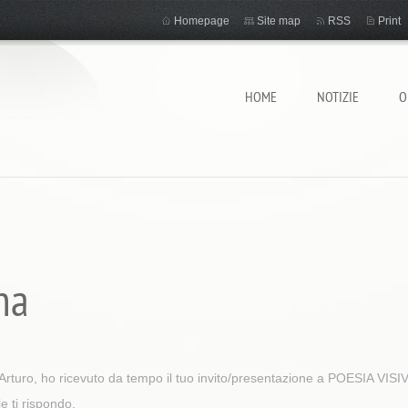
Homepage
Site map
RSS
Print
HOME
NOTIZIE
O
na
Arturo, ho ricevuto da tempo il tuo invito/presentazione a POESIA VISI
le ti rispondo.