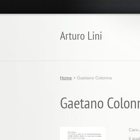
Arturo Lini
Home
>
Gaetano Colonna
Gaetano Colon
Caro 
il qua