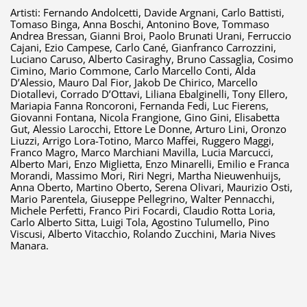
Artisti: Fernando Andolcetti, Davide Argnani, Carlo Battisti,
Tomaso Binga, Anna Boschi, Antonino Bove, Tommaso
Andrea Bressan, Gianni Broi, Paolo Brunati Urani, Ferruccio
Cajani, Ezio Campese, Carlo Cané, Gianfranco Carrozzini,
Luciano Caruso, Alberto Casiraghy, Bruno Cassaglia, Cosimo
Cimino, Mario Commone, Carlo Marcello Conti, Alda
D’Alessio, Mauro Dal Fior, Jakob De Chirico, Marcello
Diotallevi, Corrado D’Ottavi, Liliana Ebalginelli, Tony Ellero,
Mariapia Fanna Roncoroni, Fernanda Fedi, Luc Fierens,
Giovanni Fontana, Nicola Frangione, Gino Gini, Elisabetta
Gut, Alessio Larocchi, Ettore Le Donne, Arturo Lini, Oronzo
Liuzzi, Arrigo Lora-Totino, Marco Maffei, Ruggero Maggi,
Franco Magro, Marco Marchiani Mavilla, Lucia Marcucci,
Alberto Mari, Enzo Miglietta, Enzo Minarelli, Emilio e Franca
Morandi, Massimo Mori, Riri Negri, Martha Nieuwenhuijs,
Anna Oberto, Martino Oberto, Serena Olivari, Maurizio Osti,
Mario Parentela, Giuseppe Pellegrino, Walter Pennacchi,
Michele Perfetti, Franco Piri Focardi, Claudio Rotta Loria,
Carlo Alberto Sitta, Luigi Tola, Agostino Tulumello, Pino
Viscusi, Alberto Vitacchio, Rolando Zucchini, Maria Nives
Manara.