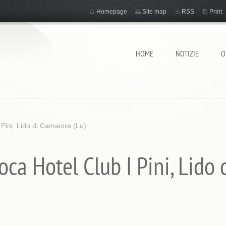
Homepage
Site map
RSS
Print
HOME
NOTIZIE
O
Pini, Lido di Camaiore (Lu)
ca Hotel Club I Pini, Lido