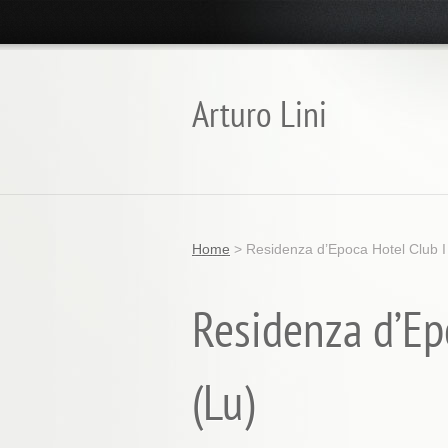
Arturo Lini
Home
>
Residenza d’Epoca Hotel Club I 
Residenza d’Epo
(Lu)