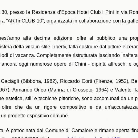
.30, presso la Residenza d’Epoca Hotel Club I Pini in via Ro
ttura “ARTinCLUB 10”, organizzata in collaborazione con la gal
uest’anno alla decima edizione, offre al pubblico una prop
sfera della
v
illa in stile Liberty
, fatta costruire dal pittore e cer
riodi di vacanza.
Completamente ristrutturata lasciando inalterat
 ancora oggi numerose opere di Chini - dipinti, affreschi e og
la Caciagli (Bibbona, 1962), Riccardo Corti (Firenze, 1952), 
967), Armando Orfeo (Marina di Grosseto, 1964) e Valente Tadde
e estetica, stili e tecniche pittoriche, sono accomunati da un p
, oltre che da un rigore compositivo e da un'accuratez
in un progetto espositivo comune.
, è patrocinata dal Comune di Camaiore e rimane aperta fino al